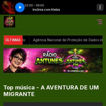
02:00 - 06:00
bis
OP
Insônia com Klebis
CH_SABADÃO POP
 aponta estudo
ÚLTIMAS
Agência Nacional de Proteção de Dados inves
Top música - A AVENTURA DE UM
MIGRANTE