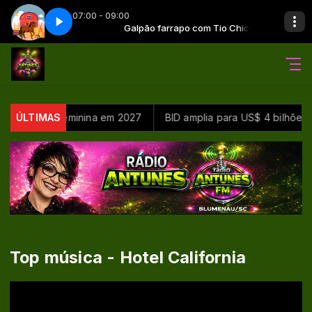
07:00 - 09:00
o com Tio Chico
 - Parte 7
Galpão farrapo com Tio Chico
Galpão farrapo - Parte 7
rante Copa Feminina em 2027
ÚLTIMAS
BID amplia para US$ 4 bilhões o
Top música - Hotel California