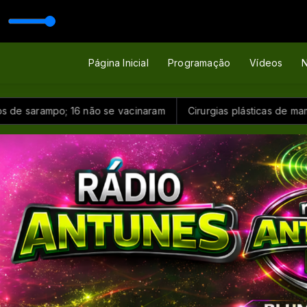
es FM
Página Inicial
Programação
Vídeos
N
sarampo; 16 não se vacinaram
Cirurgias plásticas de mama 