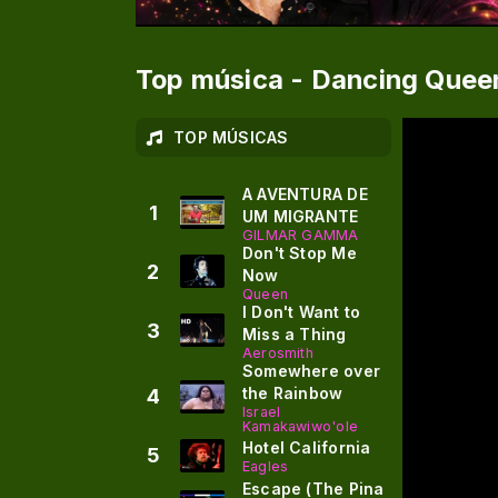
Top música - Dancing Quee
TOP MÚSICAS
A AVENTURA DE
1
UM MIGRANTE
GILMAR GAMMA
Don't Stop Me
2
Now
Queen
I Don't Want to
3
Miss a Thing
Aerosmith
Somewhere over
the Rainbow
4
Israel
Kamakawiwo'ole
Hotel California
5
Eagles
Escape (The Pina