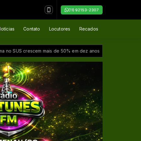
(11) 92153-2307
otícias
Contato
Locutores
Recados
no SUS crescem mais de 50% em dez anos
AGU quer suspender 