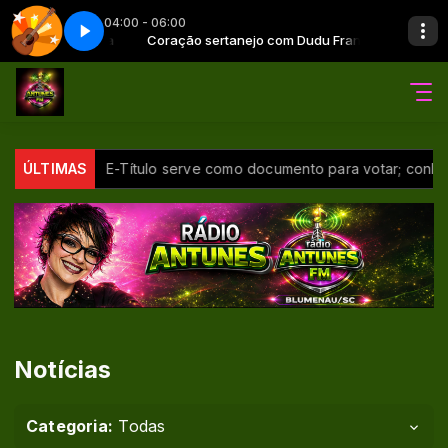
04:00 - 06:00
udu França
 6
Coração sertanejo com Dudu França
Coração sertanejo - Parte 6
rd
ÚLTIMAS
E-Título serve como documento para votar; conheça outras
Notícias
Categoria:
Todas