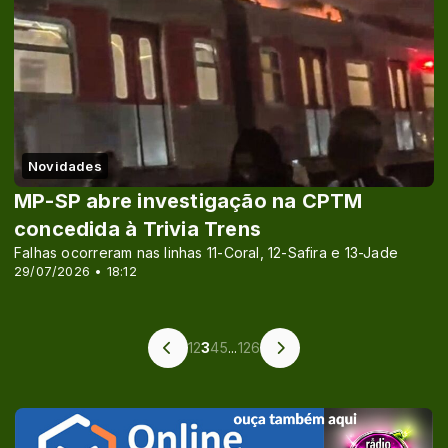
Novidades
MP-SP abre investigação na CPTM
concedida à Trivia Trens
Falhas ocorreram nas linhas 11-Coral, 12-Safira e 13-Jade
29/07/2026 • 18:12
1
2
3
4
5
...
126