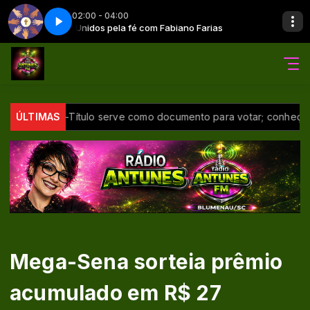
02:00 - 04:00
arias
Unidos pela fé com Fabiano Farias
Unidos pela fé - Parte 3
rd
ÚLTIMAS
E-Título serve como documento para votar; conheça outras
Mega-Sena sorteia prêmio
acumulado em R$ 27