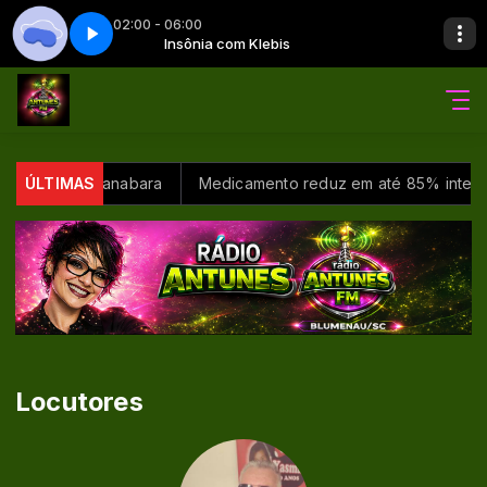
02:00 - 06:00
lebis
rte 05
Insônia - Parte 05
Insônia com Klebis
iu Baía de Guanabara
ÚLTIMAS
Medicamento reduz em até 85% internaç
Locutores