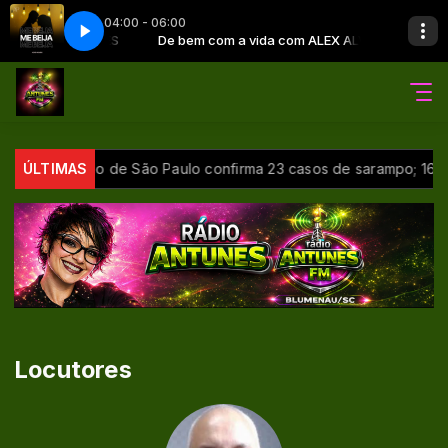
04:00 - 06:00
a com ALEX ALVES
 Beija
De bem com a vida com ALEX ALVES
Adão Paraíso - Me Beija
sil
ÚLTIMAS
Estado de São Paulo confirma 23 casos de sarampo; 16 nã
Locutores