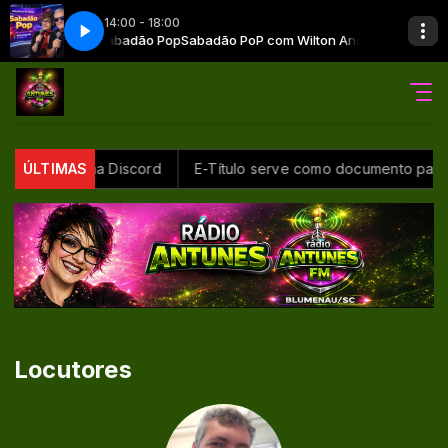
14:00 - 18:00
Consa Antunes Sabadão Pop
Sabadão PoP com Wilton Andrade e Consa 
iga plataforma Discord
ÚLTIMAS
E-Título serve como documento para v
Locutores