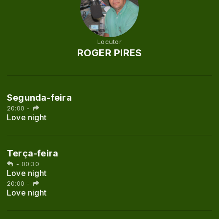
Locutor
ROGER PIRES
Segunda-feira
20:00
-
Love night
Terça-feira
-
00:30
Love night
20:00
-
Love night