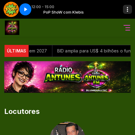
12:00 - 15:00
s
 8
Pop show - Parte 8
PoP ShoW com Klebis
opa Feminina em 2027
ÚLTIMAS
BID amplia para US$ 4 bilhões o fundo 
Locutores