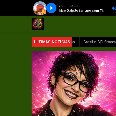
07:00 - 09:00
Galpão farrapo com Tio Chico
Galpão farrapo - Parte 1
Galpão farrapo com Tio Chico
Galpão farrapo - Parte 1
ndo para segurança na América Latina
ÚLTIMAS NOTÍCIAS
Brasil e BID firmam aco