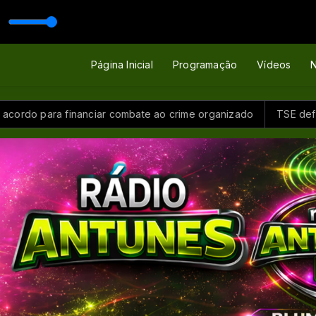
Página Inicial
Programação
Vídeos
N
rdo para financiar combate ao crime organizado
TSE define re