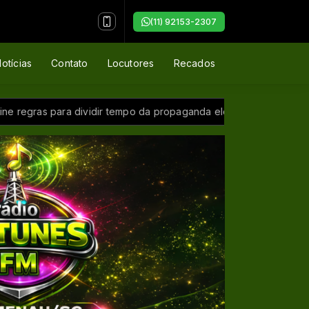
(11) 92153-2307
otícias
Contato
Locutores
Recados
gras para dividir tempo da propaganda eleitoral gratuita
BID 