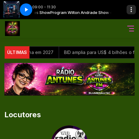
09:00 - 11:30
e e Consa Antunes Show
Program Wilton Andrade Show com Wilton And
e Copa Feminina em 2027
ÚLTIMAS
BID amplia para US$ 4 bilhões o fun
Locutores