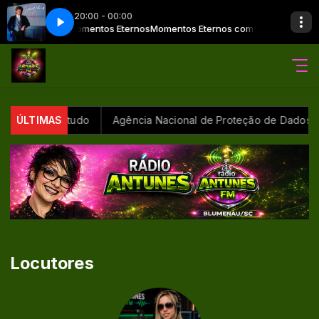
20:00 - 00:00
ilton Andrade Momentos Eternos
rd Joling - No More Bolero
Tradução - Gerard Joling - No More Bolero
Momentos Eternos com Wilton Andrade
os, aponta estudo
ÚLTIMAS
Agência Nacional de Proteção de Dados inv
Locutores